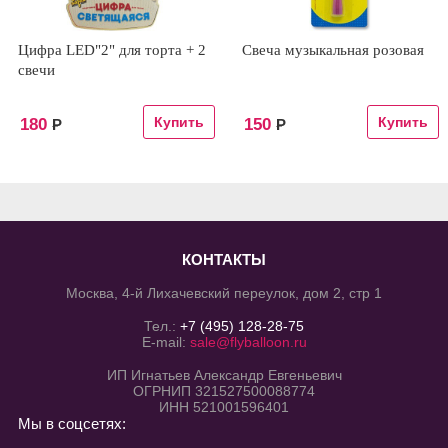
Цифра LED"2" для торта + 2
Свеча музыкальная розовая
свечи
180
150
Р
Р
КОНТАКТЫ
Москва, 4-й Лихачевский переулок, дом 2, стр 1
Тел.:
+7 (495) 128-28-75
E-mail:
sale@flyballoon.ru
ИП Игнатьев Александр Евгеньевич
ОГРНИП 321527500088774
ИНН 521001596401
Мы в соцсетях: