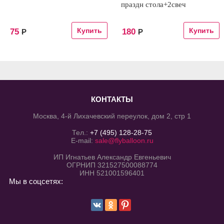
праздн стола+2свеч
75
180
Р
Р
КОНТАКТЫ
Москва, 4-й Лихачевский переулок, дом 2, стр 1
Тел.:
+7 (495) 128-28-75
E-mail:
sale@flyballoon.ru
ИП Игнатьев Александр Евгеньевич
ОГРНИП 321527500088774
ИНН 521001596401
Мы в соцсетях: