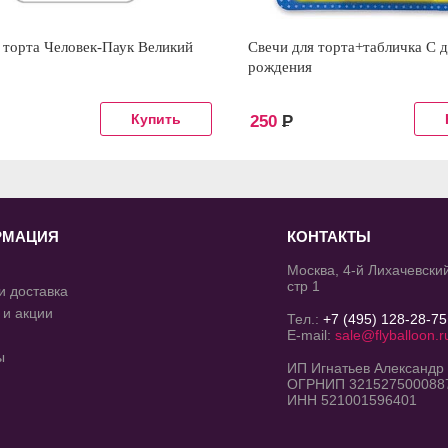
 торта Человек-Паук Великий
Свечи для торта+табличка С 
рождения
250
Р
РМАЦИЯ
КОНТАКТЫ
Москва, 4-й Лихачевский
стр 1
и доставка
 и акции
Тел.:
+7 (495) 128-28-75
E-mail:
sale@flyballoon.r
ы
ИП Игнатьев Александр
ОГРНИП 321527500088
ИНН 521001596401