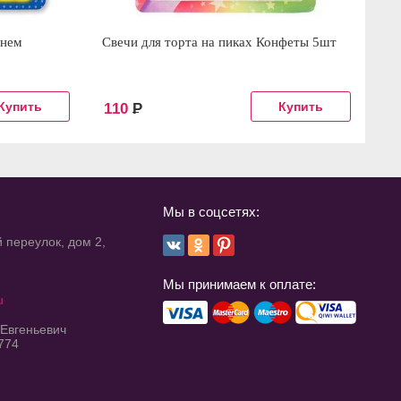
днем
Свечи для торта на пиках Конфеты 5шт
Св
110
Р
4
Мы в соцсетях:
 переулок, дом 2,
Мы принимаем к оплате:
u
 Евгеньевич
774