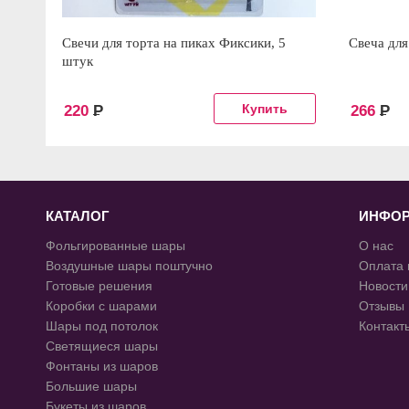
Свечи для торта на пиках Фиксики, 5
Свеча для
штук
220
Р
266
Р
КАТАЛОГ
ИНФО
Фольгированные шары
О нас
Воздушные шары поштучно
Оплата 
Готовые решения
Новости
Коробки с шарами
Отзывы
Шары под потолок
Контакт
Светящиеся шары
Фонтаны из шаров
Большие шары
Букеты из шаров