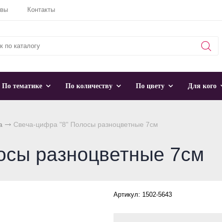
ывы
Контакты
По тематике
По количеству
По цвету
Для кого
а
Свеча-цифра "8" Полосы разноцветные 7см
осы разноцветные 7см
Артикул: 1502-5643