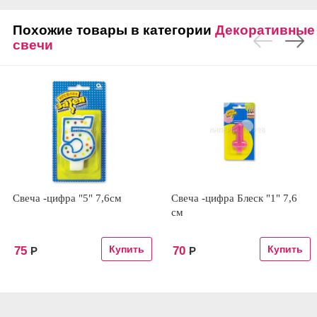
Похожие товары в категории
Декоративные
свечи
Свеча -цифра "5" 7,6см
Свеча -цифра Блеск "1" 7,6
см
75
70
Р
Р