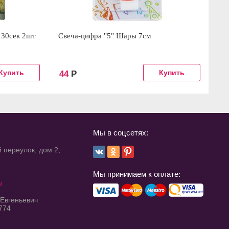
 30сек 2шт
Свеча-цифра "5" Шары 7см
Св
44
Р
5
Мы в соцсетях:
 переулок, дом 2,
Мы принимаем к оплате:
u
 Евгеньевич
774