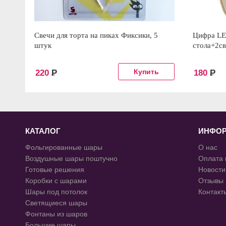
Свечи для торта на пиках Фиксики, 5
Цифра LE
штук
стола+2с
220
Р
180
Р
КАТАЛОГ
ИНФО
Фольгированные шары
О нас
Воздушные шары поштучно
Оплата 
Готовые решения
Новости
Коробки с шарами
Отзывы
Шары под потолок
Контакт
Светящиеся шары
Фонтаны из шаров
Большие шары