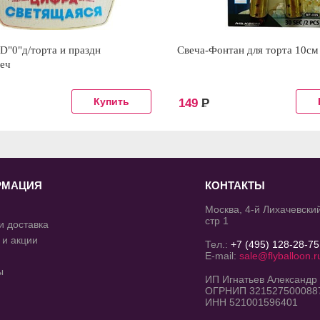
D"0"д/торта и праздн
Свеча-Фонтан для торта 10см
веч
149
Р
РМАЦИЯ
КОНТАКТЫ
Москва, 4-й Лихачевский
стр 1
и доставка
 и акции
Тел.:
+7 (495) 128-28-75
E-mail:
sale@flyballoon.r
ы
ИП Игнатьев Александр
ОГРНИП 321527500088
ИНН 521001596401