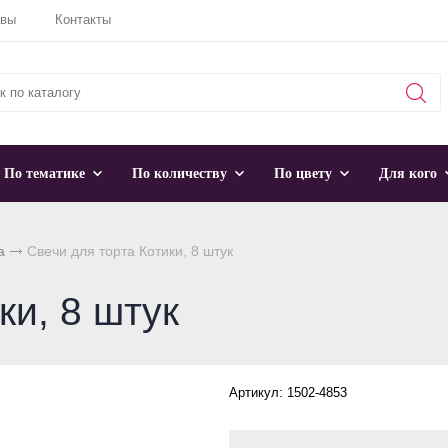
ывы
Контакты
По тематике
По количеству
По цвету
Для кого
а
Свечи для торта Котики, 8 штук
ки, 8 штук
Артикул: 1502-4853