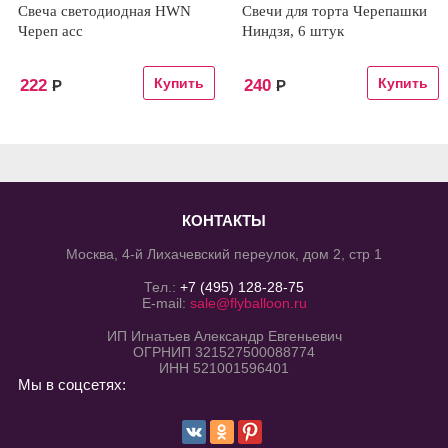
Свеча светодиодная HWN
Свечи для торта Черепашки
Череп асс
Ниндзя, 6 штук
222
240
Р
Р
КОНТАКТЫ
Москва, 4-й Лихачевский переулок, дом 2, стр 1
Тел.:
+7 (495) 128-28-75
E-mail:
sale@flyballoon.ru
ИП Игнатьев Александр Евгеньевич
ОГРНИП 321527500088774
ИНН 521001596401
Мы в соцсетях: