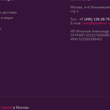
Москва, 4-й Лихачевский
стр 1
и доставка
 и акции
Тел.:
+7 (495) 128-28-75
E-mail:
sale@flyballoon.r
ы
ИП Игнатьев Александр
ОГРНИП 321527500088
ИНН 521001596401
ставкой
в Москве