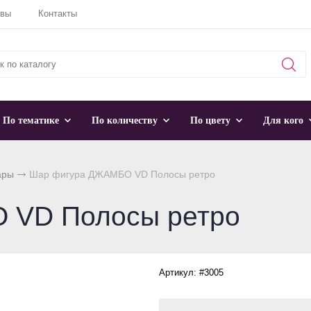
ывы
Контакты
По тематике
По количеству
По цвету
Для кого
ары
Шар фигура ДЖАМБО VD Полосы ретро
 VD Полосы ретро
Артикул: #3005