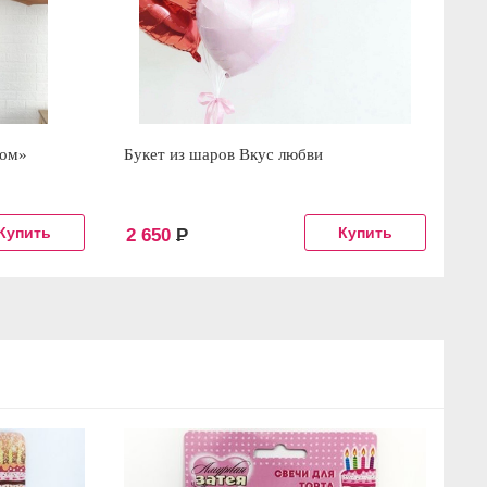
ком»
Букет из шаров Вкус любви
Го
2 650
Р
4