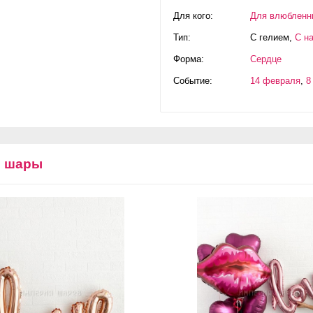
Для кого:
Для влюбленн
Тип:
С гелием
,
С н
Форма:
Сердце
Событие:
14 февраля
,
8
е шары