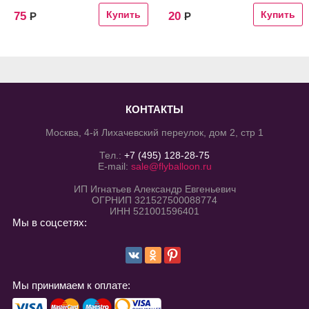
75
20
Р
Р
КОНТАКТЫ
Москва, 4-й Лихачевский переулок, дом 2, стр 1
Тел.:
+7 (495) 128-28-75
E-mail:
sale@flyballoon.ru
ИП Игнатьев Александр Евгеньевич
ОГРНИП 321527500088774
ИНН 521001596401
Мы в соцсетях:
Мы принимаем к оплате: