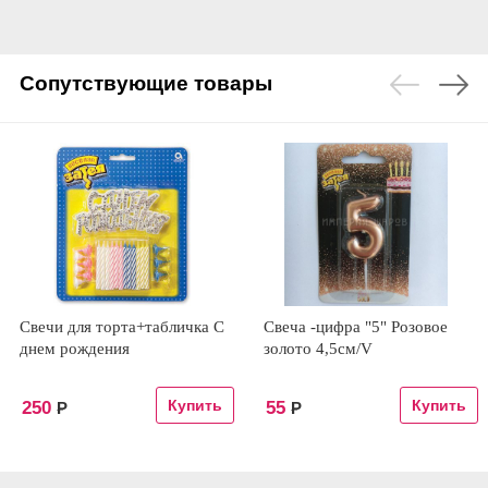
Сопутствующие товары
Свечи для торта+табличка С
Свеча -цифра "5" Розовое
днем рождения
золото 4,5см/V
250
55
Р
Р