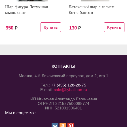
Шар фигура Летучшая
Латексный шар с гелием
мышь спит
Кот с бантом
950
130
Р
Р
КОНТАКТЫ
Москва, 4-й Лихачевский переулок, дом 2, стр 1
Тел.:
+7 (495) 128-28-75
E-mail:
sale@flyballoon.ru
ИП Игнатьев Александр Евгеньевич
ОГРНИП 321527500088774
ИНН 521001596401
Мы в соцсетях: