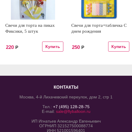
Свечи для торта на пиках
Свечи для торта+табличка С
Фиксики, 5 штук
днем рождения
220
250
Р
Р
КОНТАКТЫ
Москва, 4-й Лихачевский переулок, дом 2, стр 1
Тел.:
+7 (495) 128-28-75
E-mail:
sale@flyballoon.ru
ИП Игнатьев Александр Евгеньевич
ОГРНИП 321527500088774
ИНН 521001596401