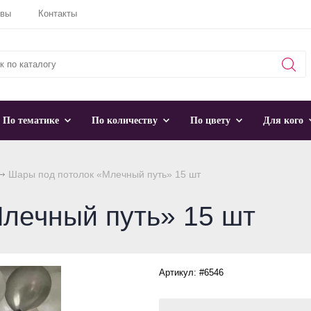
ывы
Контакты
По тематике
По количеству
По цвету
Для кого
Шары под потолок «Млечный путь» 15 шт
лечный путь» 15 шт
Артикул: #6546