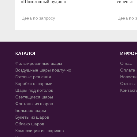
«Шоколадный пудинг»
сирень»
Цена по запросу
Цена по 
КАТАЛОГ
ИНФО
Фольгированные шары
О нас
Воздушные шары поштучно
Оплата 
Готовые решения
Новости
Коробки с шарами
Отзывы
Шары под потолок
Контакт
Светящиеся шары
Фонтаны из шаров
Большие шары
Букеты из шаров
Облако шаров
Композиции из шариков