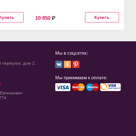
10 850
Р
8
Мы в соцсетях:
 переулок, дом 2,
Мы принимаем к оплате:
u
 Евгеньевич
774