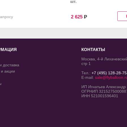
шт.
2 625
Р
запросу
РМАЦИЯ
КОНТАКТЫ
Москва, 4-й Лихачевский
стр 1
и доставка
 и акции
Тел.:
+7 (495) 128-28-75
E-mail:
sale@flyballoon.r
ы
ИП Игнатьев Александр
ОГРНИП 321527500088
ИНН 521001596401