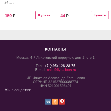
24 шт
150
44
Р
Р
КОНТАКТЫ
Москва, 4-й Лихачевский переулок, дом 2, стр 1
Тел.:
+7 (495) 128-28-75
E-mail:
sale@flyballoon.ru
ИП Игнатьев Александр Евгеньевич
ОГРНИП 321527500088774
ИНН 521001596401
Мы в соцсетях: