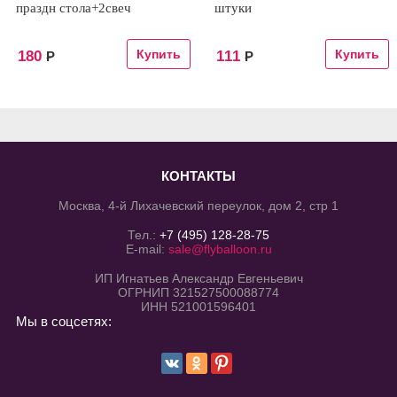
праздн стола+2свеч
штуки
180
111
Р
Р
КОНТАКТЫ
Москва, 4-й Лихачевский переулок, дом 2, стр 1
Тел.:
+7 (495) 128-28-75
E-mail:
sale@flyballoon.ru
ИП Игнатьев Александр Евгеньевич
ОГРНИП 321527500088774
ИНН 521001596401
Мы в соцсетях: