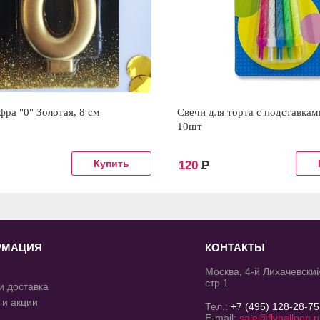
фра "0" Золотая, 8 см
Свечи для торта с подставкам
10шт
120
Р
РМАЦИЯ
КОНТАКТЫ
Москва, 4-й Лихачевский
стр 1
и доставка
 и акции
Тел.:
+7 (495) 128-28-75
E-mail:
sale@flyballoon.r