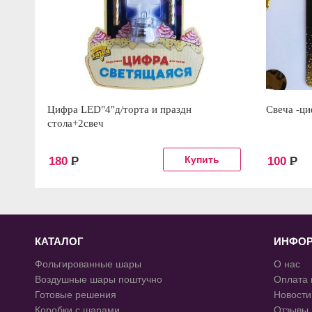
Цифра LED"4"д/торта и праздн
Свеча -ци
стола+2свеч
180
Р
100
Р
КАТАЛОГ
ИНФО
Фольгированные шары
О нас
Воздушные шары поштучно
Оплата 
Готовые решения
Новости
Коробки с шарами
Отзывы