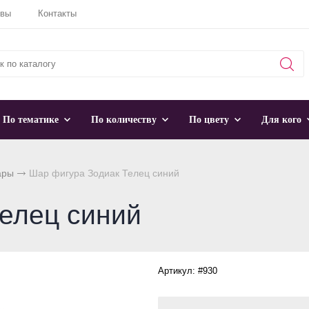
ывы
Контакты
По тематике
По количеству
По цвету
Для кого
ары
Шар фигура Зодиак Телец синий
елец синий
Артикул: #930