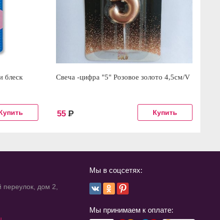
и блеск
Свеча -цифра "5" Розовое золото 4,5см/V
Св
55
Р
2
Мы в соцсетях:
 переулок, дом 2,
Мы принимаем к оплате:
u