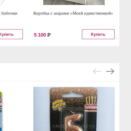
 бабочки
Коробка с шарами «Моей единственной»
Ко
Ма
5 100
Р
8