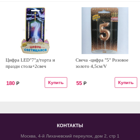
Цифра LED"7"д/торта и
Свеча -цифра "5" Розовое
праздн стола+2свеч
золото 4,5см/V
180
55
Р
Р
КОНТАКТЫ
Москва, 4-й Лихачевский переулок, дом 2, стр 1