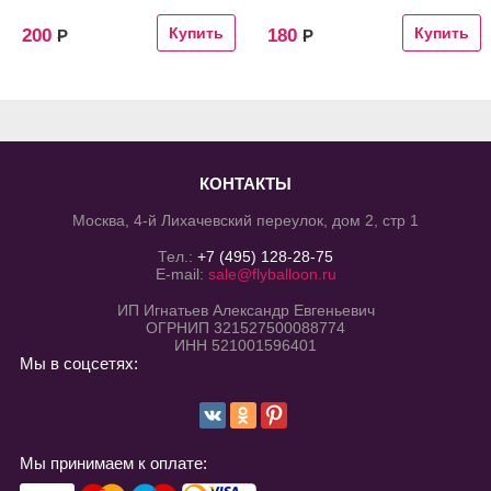
200
180
Р
Р
КОНТАКТЫ
Москва, 4-й Лихачевский переулок, дом 2, стр 1
Тел.:
+7 (495) 128-28-75
E-mail:
sale@flyballoon.ru
ИП Игнатьев Александр Евгеньевич
ОГРНИП 321527500088774
ИНН 521001596401
Мы в соцсетях:
Мы принимаем к оплате: