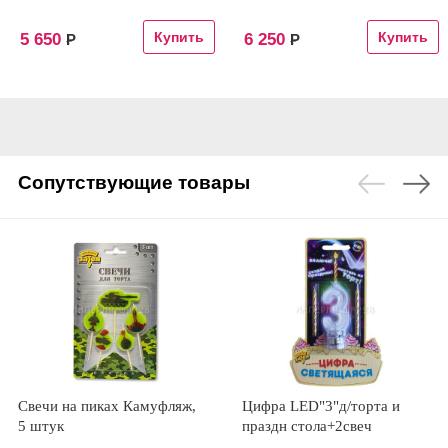
5 650
6 250
Р
Р
Сопутствующие товары
Свечи на пиках Камуфляж,
Цифра LED"3"д/торта и
5 штук
праздн стола+2свеч